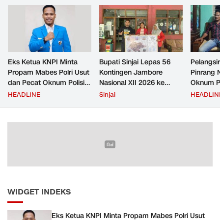
Eks Ketua KNPI Minta
Bupati Sinjai Lepas 56
Pelangsir
Propam Mabes Polri Usut
Kontingen Jambore
Pinrang 
dan Pecat Oknum Polisi
Nasional XII 2026 ke
Oknum Po
Beking Pelangsir Solar di
Cibubur
Rp2,5 Ju
HEADLINE
Sinjai
HEADLIN
Pinrang
Ditangka
Bayar
WIDGET INDEKS
Eks Ketua KNPI Minta Propam Mabes Polri Usut