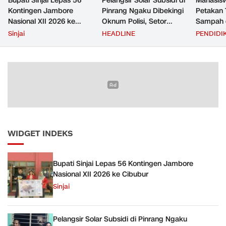
Bupati Sinjai Lepas 56
Pelangsir Solar Subsidi di
Mahasis
Kontingen Jambore
Pinrang Ngaku Dibekingi
Petakan 
Nasional XII 2026 ke
Oknum Polisi, Setor
Sampah d
Cibubur
Rp2,5 Juta Per Bulan Lalu
untuk D
Sinjai
HEADLINE
PENDIDI
Ditangkap Saat Telat
Zero Was
Bayar
WIDGET INDEKS
Bupati Sinjai Lepas 56 Kontingen Jambore
Nasional XII 2026 ke Cibubur
Sinjai
Pelangsir Solar Subsidi di Pinrang Ngaku