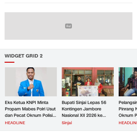
WIDGET GRID 2
Eks Ketua KNPI Minta
Bupati Sinjai Lepas 56
Pelangsir
Propam Mabes Polri Usut
Kontingen Jambore
Pinrang 
dan Pecat Oknum Polisi
Nasional XII 2026 ke
Oknum Po
Beking Pelangsir Solar di
Cibubur
Rp2,5 Ju
HEADLINE
Sinjai
HEADLIN
Pinrang
Ditangka
Bayar