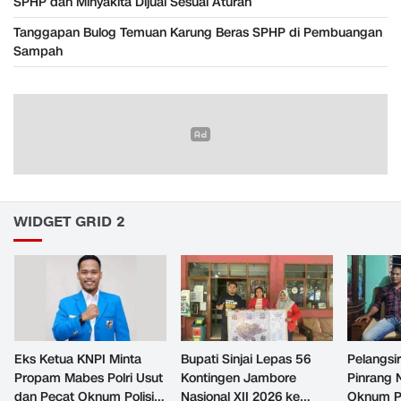
SPHP dan Minyakita Dijual Sesuai Aturan
Tanggapan Bulog Temuan Karung Beras SPHP di Pembuangan
Sampah
WIDGET GRID 2
Eks Ketua KNPI Minta
Bupati Sinjai Lepas 56
Pelangsir
Propam Mabes Polri Usut
Kontingen Jambore
Pinrang 
dan Pecat Oknum Polisi
Nasional XII 2026 ke
Oknum Po