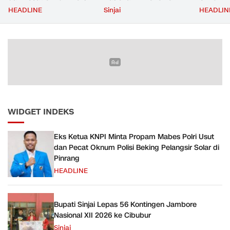
Beking Pelangsir Solar di
Cibubur
Rp2,5 Ju
HEADLINE
Sinjai
HEADLIN
Pinrang
Ditangka
Bayar
WIDGET INDEKS
Eks Ketua KNPI Minta Propam Mabes Polri Usut
dan Pecat Oknum Polisi Beking Pelangsir Solar di
Pinrang
HEADLINE
Bupati Sinjai Lepas 56 Kontingen Jambore
Nasional XII 2026 ke Cibubur
Sinjai