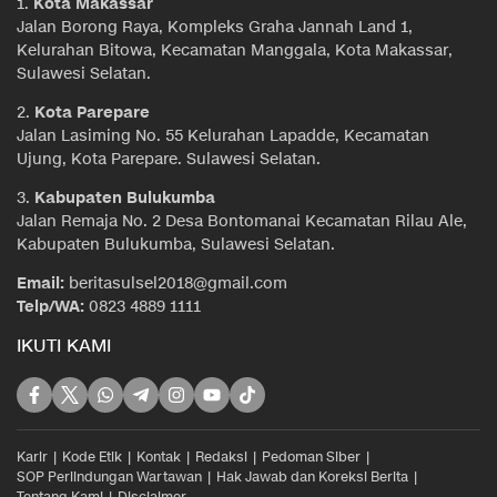
1.
Kota Makassar
Jalan Borong Raya, Kompleks Graha Jannah Land 1,
Kelurahan Bitowa, Kecamatan Manggala, Kota Makassar,
Sulawesi Selatan.
2.
Kota Parepare
Jalan Lasiming No. 55 Kelurahan Lapadde, Kecamatan
Ujung, Kota Parepare. Sulawesi Selatan.
3.
Kabupaten Bulukumba
Jalan Remaja No. 2 Desa Bontomanai Kecamatan Rilau Ale,
Kabupaten Bulukumba, Sulawesi Selatan.
Email:
beritasulsel2018@gmail.com
Telp/WA:
0823 4889 1111
IKUTI KAMI
Karir
Kode Etik
Kontak
Redaksi
Pedoman Siber
SOP Perlindungan Wartawan
Hak Jawab dan Koreksi Berita
Tentang Kami
Disclaimer