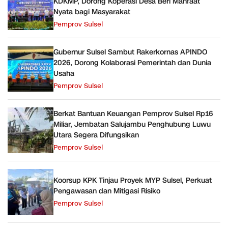
KDKMP, Dorong Koperasi Desa Beri Manfaat
Nyata bagi Masyarakat
Pemprov Sulsel
Gubernur Sulsel Sambut Rakerkornas APINDO
2026, Dorong Kolaborasi Pemerintah dan Dunia
Usaha
Pemprov Sulsel
Berkat Bantuan Keuangan Pemprov Sulsel Rp16
Miliar, Jembatan Salujambu Penghubung Luwu
Utara Segera Difungsikan
Pemprov Sulsel
Koorsup KPK Tinjau Proyek MYP Sulsel, Perkuat
Pengawasan dan Mitigasi Risiko
Pemprov Sulsel