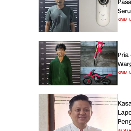
Pasa
Seru
KRIMI
Pria
Warg
KRIMI
Kasa
Lap
Pen
Banta