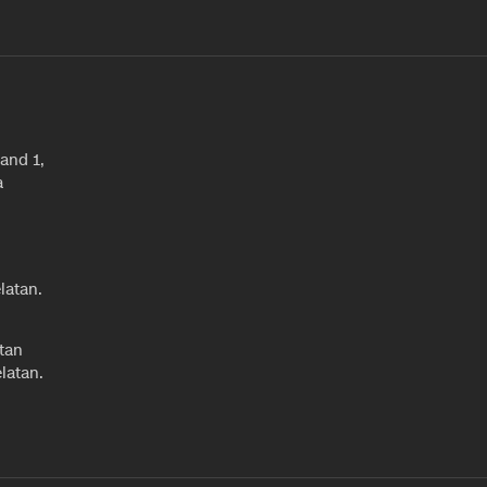
and 1,
a
latan.
tan
latan.