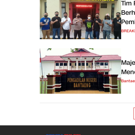
Tim 
Berh
Pem
BREAK
Maje
Meno
Banta