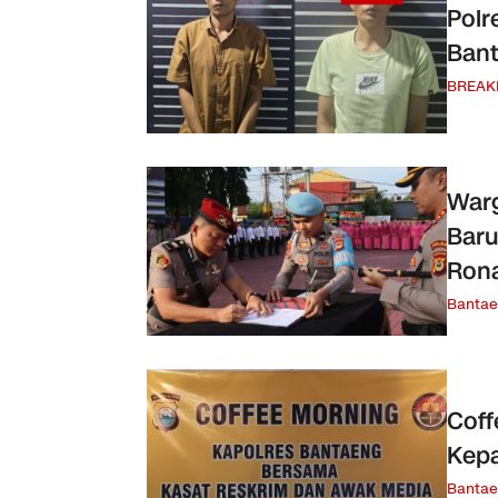
Polr
Bant
BREAK
Warg
Baru
Rona
Banta
Coff
Kep
Banta