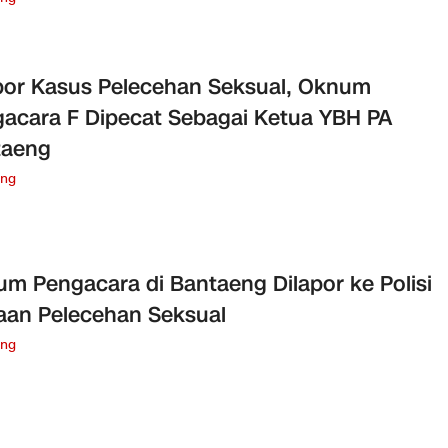
por Kasus Pelecehan Seksual, Oknum
acara F Dipecat Sebagai Ketua YBH PA
taeng
eng
m Pengacara di Bantaeng Dilapor ke Polisi
an Pelecehan Seksual
eng