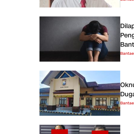
Dila
Peng
Ban
Banta
Oknu
Duga
Banta