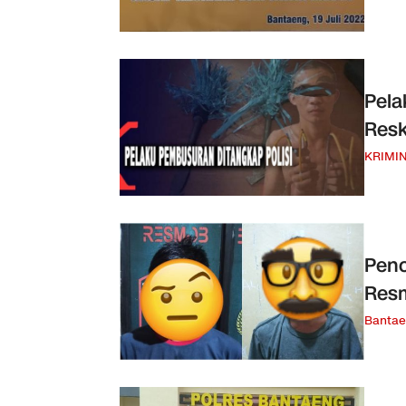
Pela
Resk
KRIMI
Penc
Resm
Banta