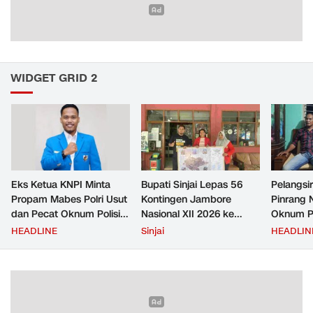
WIDGET GRID 2
Eks Ketua KNPI Minta
Bupati Sinjai Lepas 56
Pelangsir
Propam Mabes Polri Usut
Kontingen Jambore
Pinrang 
dan Pecat Oknum Polisi
Nasional XII 2026 ke
Oknum Po
Beking Pelangsir Solar di
Cibubur
Rp2,5 Ju
HEADLINE
Sinjai
HEADLIN
Pinrang
Ditangka
Bayar