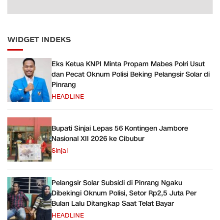
WIDGET INDEKS
Eks Ketua KNPI Minta Propam Mabes Polri Usut
dan Pecat Oknum Polisi Beking Pelangsir Solar di
Pinrang
HEADLINE
Bupati Sinjai Lepas 56 Kontingen Jambore
Nasional XII 2026 ke Cibubur
Sinjai
Pelangsir Solar Subsidi di Pinrang Ngaku
Dibekingi Oknum Polisi, Setor Rp2,5 Juta Per
Bulan Lalu Ditangkap Saat Telat Bayar
HEADLINE