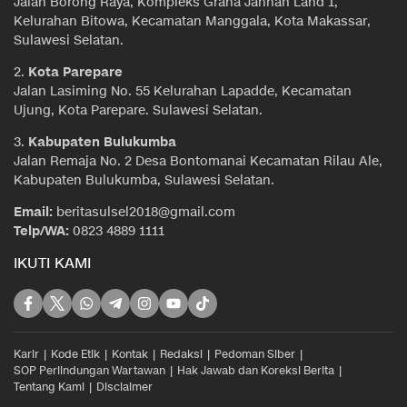
Jalan Borong Raya, Kompleks Graha Jannah Land 1,
Kelurahan Bitowa, Kecamatan Manggala, Kota Makassar,
Sulawesi Selatan.
2.
Kota Parepare
Jalan Lasiming No. 55 Kelurahan Lapadde, Kecamatan
Ujung, Kota Parepare. Sulawesi Selatan.
3.
Kabupaten Bulukumba
Jalan Remaja No. 2 Desa Bontomanai Kecamatan Rilau Ale,
Kabupaten Bulukumba, Sulawesi Selatan.
Email:
beritasulsel2018@gmail.com
Telp/WA:
0823 4889 1111
IKUTI KAMI
Karir
Kode Etik
Kontak
Redaksi
Pedoman Siber
SOP Perlindungan Wartawan
Hak Jawab dan Koreksi Berita
Tentang Kami
Disclaimer