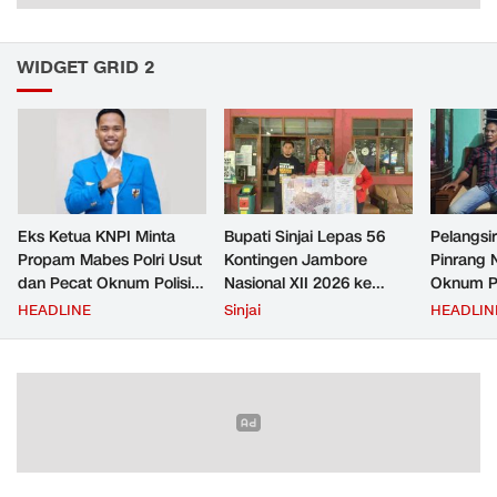
WIDGET GRID 2
Eks Ketua KNPI Minta
Bupati Sinjai Lepas 56
Pelangsir
Propam Mabes Polri Usut
Kontingen Jambore
Pinrang 
dan Pecat Oknum Polisi
Nasional XII 2026 ke
Oknum Po
Beking Pelangsir Solar di
Cibubur
Rp2,5 Ju
HEADLINE
Sinjai
HEADLIN
Pinrang
Ditangka
Bayar