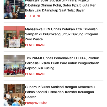
Pelangsir Solar Subsidi di Pinrang Ngaku
Dibekingi Oknum Polisi, Setor Rp2,5 Juta Per
Bulan Lalu Ditangkap Saat Telat Bayar
HEADLINE
Mahasiswa KKN Unhas Petakan Titik Timbulan
Sampah di Bulurokeng untuk Dukung Program
Zero Waste
PENDIDIKAN
Tim PKM-K Unhas Perkenalkan FELIXA, Produk
Berbasis Eksrak Buah Pare untuk Pengendalian
Reproduksi Kucing
PENDIDIKAN
Gubernur Sulsel Audiensi dengan Kemenkeu
Bahas Kondisi Fiskal dan Transfer Keuangan
Daerah
Pemprov Sulsel