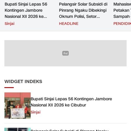
Bupati Sinjai Lepas 56
Pelangsir Solar Subsidi di
Mahasis
Kontingen Jambore
Pinrang Ngaku Dibekingi
Petakan 
Nasional XII 2026 ke
Oknum Polisi, Setor
Sampah d
Cibubur
Rp2,5 Juta Per Bulan Lalu
untuk D
Sinjai
HEADLINE
PENDIDI
Ditangkap Saat Telat
Zero Was
Bayar
WIDGET INDEKS
Bupati Sinjai Lepas 56 Kontingen Jambore
Nasional XII 2026 ke Cibubur
Sinjai