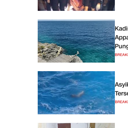
Kadi
Appa
Pung
BREAK
Asyi
Ters
BREAK