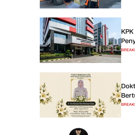
KPK 
Peny
BREAK
Dokt
Bert
BREAK