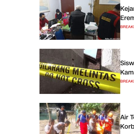
Keja
Erem
BREAK
Sisw
Kama
BREAK
Air 
Korb