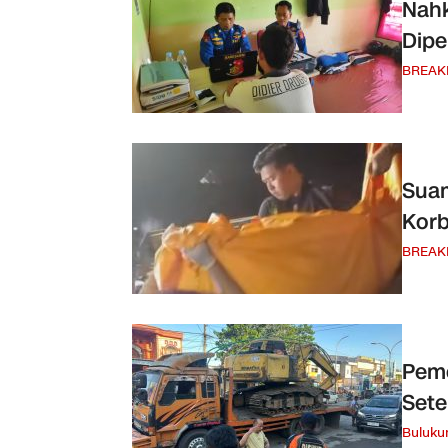
Nahk
Dipe
BREAK
Suam
Korb
BREAK
Pemo
Sete
Buluk