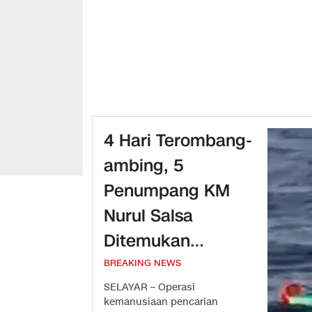
​4 Hari Terombang-
ambing, 5
Penumpang KM
Nurul Salsa
Ditemukan
Selamat di NTB, Ini
BREAKING NEWS
Daftar Namanya
SELAYAR – Operasi
kemanusiaan pencarian