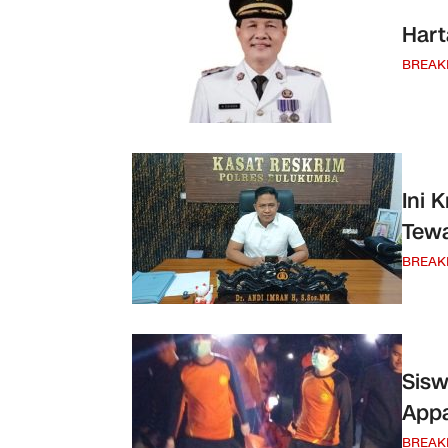
Hart
BREAK
Ini 
Tewa
BREAK
Sisw
Appa
BREAK