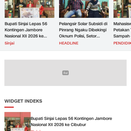
Bupati Sinjai Lepas 56
Pelangsir Solar Subsidi di
Mahasis
Kontingen Jambore
Pinrang Ngaku Dibekingi
Petakan 
Nasional XII 2026 ke
Oknum Polisi, Setor
Sampah d
Cibubur
Rp2,5 Juta Per Bulan Lalu
untuk D
Sinjai
HEADLINE
PENDIDI
Ditangkap Saat Telat
Zero Was
Bayar
WIDGET INDEKS
Bupati Sinjai Lepas 56 Kontingen Jambore
Nasional XII 2026 ke Cibubur