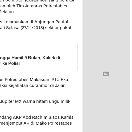
an bermotor (Curanmor) yang beraksi
kan oleh Tim Jatanras Polrestabes
elatan.
hasil diamankan di Anjungan Pantai
ri Selasa (27/11/2018) sekitar pukul
ngga Hamil 9 Bulan, Kakek di
 ke Polisi
ras Polrestabes Makassar IPTU Eka
ksi kejahatan curanmor di Jalan
upiter MX warna hitam ungu milik
Pandang AKP Abd Rachim S.sos Kamis
l menjemput AR di Mako Polrestabes