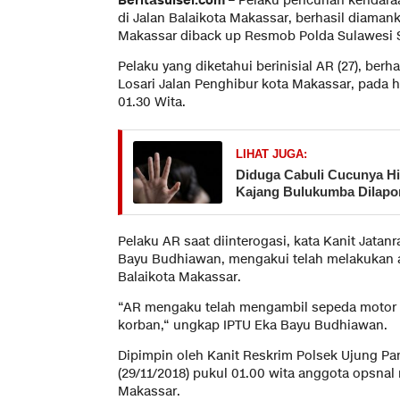
Beritasulsel.com
– Pelaku pencurian kendara
di Jalan Balaikota Makassar, berhasil diaman
Makassar diback up Resmob Polda Sulawesi S
Pelaku yang diketahui berinisial AR (27), ber
Losari Jalan Penghibur kota Makassar, pada ha
01.30 Wita.
LIHAT JUGA:
Diduga Cabuli Cucunya Hi
Kajang Bulukumba Dilapor
Pelaku AR saat diinterogasi, kata Kanit Jatan
Bayu Budhiawan, mengakui telah melakukan a
Balaikota Makassar.
“AR mengaku telah mengambil sepeda motor J
korban,“ ungkap IPTU Eka Bayu Budhiawan.
Dipimpin oleh Kanit Reskrim Polsek Ujung 
(29/11/2018) pukul 01.00 wita anggota opsna
Makassar.