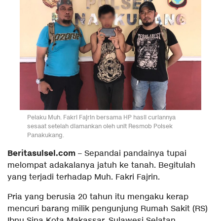
Pelaku Muh. Fakri Fajrin bersama HP hasil curiannya
sesaat setelah diamankan oleh unit Resmob Polsek
Panakukang.
Beritasulsel.com
– Sepandai pandainya tupai
melompat adakalanya jatuh ke tanah. Begitulah
yang terjadi terhadap Muh. Fakri Fajrin.
Pria yang berusia 20 tahun itu mengaku kerap
mencuri barang milik pengunjung Rumah Sakit (RS)
Ibnu Sina Kota Makassar, Sulawesi Selatan.