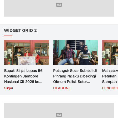
WIDGET GRID 2
Bupati Sinjai Lepas 56
Pelangsir Solar Subsidi di
Mahasis
Kontingen Jambore
Pinrang Ngaku Dibekingi
Petakan 
Nasional XII 2026 ke
Oknum Polisi, Setor
Sampah d
Cibubur
Rp2,5 Juta Per Bulan Lalu
untuk D
Sinjai
HEADLINE
PENDIDI
Ditangkap Saat Telat
Zero Was
Bayar