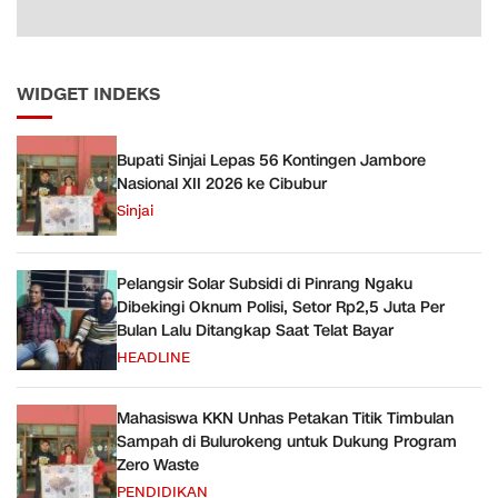
WIDGET INDEKS
Bupati Sinjai Lepas 56 Kontingen Jambore
Nasional XII 2026 ke Cibubur
Sinjai
Pelangsir Solar Subsidi di Pinrang Ngaku
Dibekingi Oknum Polisi, Setor Rp2,5 Juta Per
Bulan Lalu Ditangkap Saat Telat Bayar
HEADLINE
Mahasiswa KKN Unhas Petakan Titik Timbulan
Sampah di Bulurokeng untuk Dukung Program
Zero Waste
PENDIDIKAN