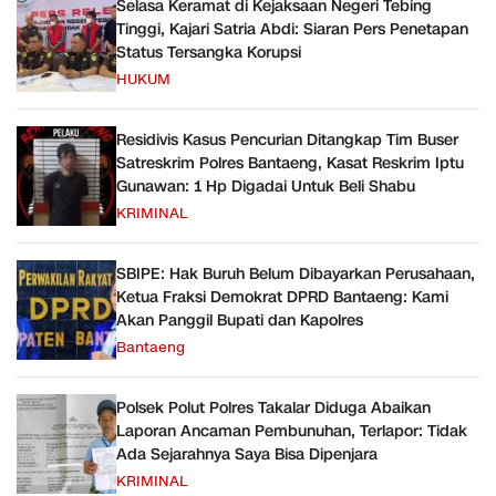
Selasa Keramat di Kejaksaan Negeri Tebing
Tinggi, Kajari Satria Abdi: Siaran Pers Penetapan
Status Tersangka Korupsi
HUKUM
Residivis Kasus Pencurian Ditangkap Tim Buser
Satreskrim Polres Bantaeng, Kasat Reskrim Iptu
Gunawan: 1 Hp Digadai Untuk Beli Shabu
KRIMINAL
SBIPE: Hak Buruh Belum Dibayarkan Perusahaan,
Ketua Fraksi Demokrat DPRD Bantaeng: Kami
Akan Panggil Bupati dan Kapolres
Bantaeng
Polsek Polut Polres Takalar Diduga Abaikan
Laporan Ancaman Pembunuhan, Terlapor: Tidak
Ada Sejarahnya Saya Bisa Dipenjara
KRIMINAL