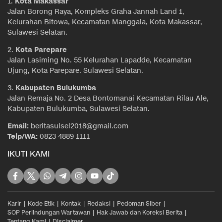
1.
Kota Makassar
Jalan Borong Raya, Kompleks Graha Jannah Land 1,
Kelurahan Bitowa, Kecamatan Manggala, Kota Makassar,
Sulawesi Selatan.
2.
Kota Parepare
Jalan Lasiming No. 55 Kelurahan Lapadde, Kecamatan
Ujung, Kota Parepare. Sulawesi Selatan.
3.
Kabupaten Bulukumba
Jalan Remaja No. 2 Desa Bontomanai Kecamatan Rilau Ale,
Kabupaten Bulukumba, Sulawesi Selatan.
Email:
beritasulsel2018@gmail.com
Telp/WA:
0823 4889 1111
IKUTI KAMI
Karir
Kode Etik
Kontak
Redaksi
Pedoman Siber
SOP Perlindungan Wartawan
Hak Jawab dan Koreksi Berita
Tentang Kami
Disclaimer