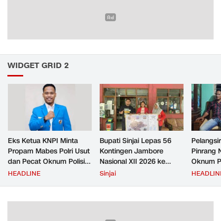
WIDGET GRID 2
Eks Ketua KNPI Minta
Bupati Sinjai Lepas 56
Pelangsir
Propam Mabes Polri Usut
Kontingen Jambore
Pinrang 
dan Pecat Oknum Polisi
Nasional XII 2026 ke
Oknum Po
Beking Pelangsir Solar di
Cibubur
Rp2,5 Ju
HEADLINE
Sinjai
HEADLIN
Pinrang
Ditangka
Bayar