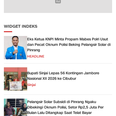
WIDGET INDEKS
Eks Ketua KNPI Minta Propam Mabes Polri Usut
dan Pecat Oknum Polisi Beking Pelangsir Solar di
Pinrang
HEADLINE
Bupati Sinjai Lepas 56 Kontingen Jambore
Nasional XII 2026 ke Cibubur
Sinjai
Pelangsir Solar Subsidi di Pinrang Ngaku
Dibekingi Oknum Polisi, Setor Rp2,5 Juta Per
Bulan Lalu Ditangkap Saat Telat Bayar