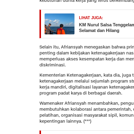
kebutuhan dunia kerja yang terus berkemban
LIHAT JUGA:
KM Nurul Salsa Tenggelam 
Selamat dan Hilang
Selain itu, Afriansyah menegaskan bahwa prin
penting dalam kebijakan ketenagakerjaan nas
memperluas akses kesempatan kerja dan menc
diskriminasi.
Kementerian Ketenagakerjaan, kata dia, juga
ketenagakerjaan melalui sejumlah program st
kerja mandiri, digitalisasi layanan ketenagake
program padat karya di berbagai daerah.
Wamenaker Afriansyah menambahkan, pengua
membutuhkan kolaborasi antara pemerintah, 
pelatihan, organisasi masyarakat sipil, komu
kepentingan lainnya. (***)