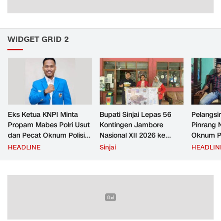
WIDGET GRID 2
Eks Ketua KNPI Minta
Bupati Sinjai Lepas 56
Pelangsir
Propam Mabes Polri Usut
Kontingen Jambore
Pinrang 
dan Pecat Oknum Polisi
Nasional XII 2026 ke
Oknum Po
Beking Pelangsir Solar di
Cibubur
Rp2,5 Ju
HEADLINE
Sinjai
HEADLIN
Pinrang
Ditangka
Bayar