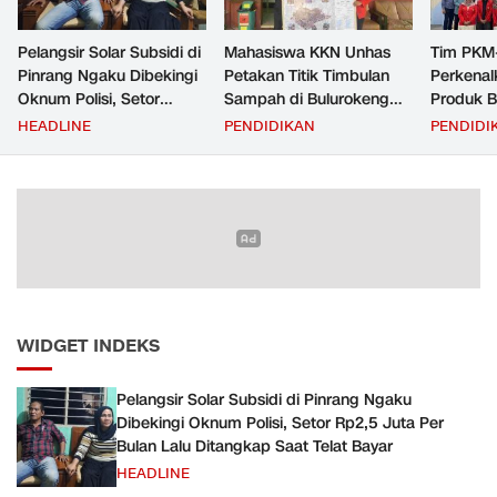
Pelangsir Solar Subsidi di
Mahasiswa KKN Unhas
Tim PKM
Pinrang Ngaku Dibekingi
Petakan Titik Timbulan
Perkenal
Oknum Polisi, Setor
Sampah di Bulurokeng
Produk B
Rp2,5 Juta Per Bulan Lalu
untuk Dukung Program
Buah Par
HEADLINE
PENDIDIKAN
PENDIDI
Ditangkap Saat Telat
Zero Waste
Pengenda
Bayar
Kucing
WIDGET INDEKS
Pelangsir Solar Subsidi di Pinrang Ngaku
Dibekingi Oknum Polisi, Setor Rp2,5 Juta Per
Bulan Lalu Ditangkap Saat Telat Bayar
HEADLINE