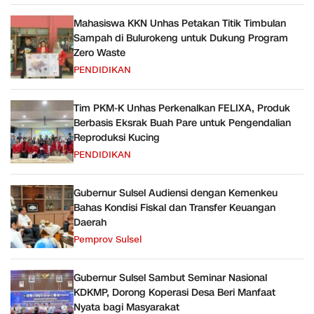
Mahasiswa KKN Unhas Petakan Titik Timbulan
Sampah di Bulurokeng untuk Dukung Program
Zero Waste
PENDIDIKAN
Tim PKM-K Unhas Perkenalkan FELIXA, Produk
Berbasis Eksrak Buah Pare untuk Pengendalian
Reproduksi Kucing
PENDIDIKAN
Gubernur Sulsel Audiensi dengan Kemenkeu
Bahas Kondisi Fiskal dan Transfer Keuangan
Daerah
Pemprov Sulsel
Gubernur Sulsel Sambut Seminar Nasional
KDKMP, Dorong Koperasi Desa Beri Manfaat
Nyata bagi Masyarakat