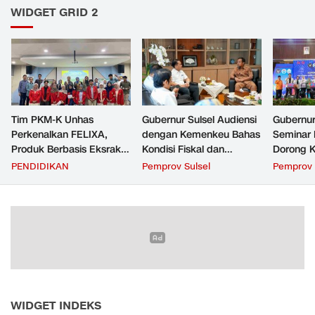
WIDGET GRID 2
Tim PKM-K Unhas
Gubernur Sulsel Audiensi
Gubernur
Perkenalkan FELIXA,
dengan Kemenkeu Bahas
Seminar 
Produk Berbasis Eksrak
Kondisi Fiskal dan
Dorong K
Buah Pare untuk
Transfer Keuangan
Beri Man
PENDIDIKAN
Pemprov Sulsel
Pemprov 
Pengendalian Reproduksi
Daerah
Masyara
Kucing
WIDGET INDEKS