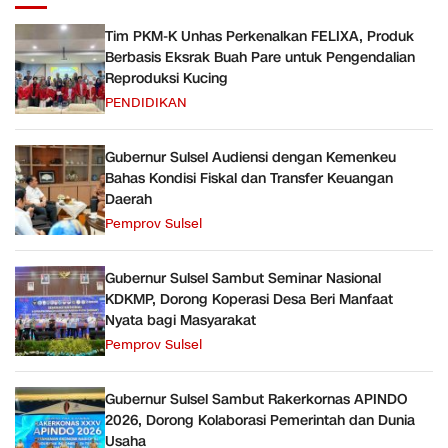
Tim PKM-K Unhas Perkenalkan FELIXA, Produk
Berbasis Eksrak Buah Pare untuk Pengendalian
Reproduksi Kucing
PENDIDIKAN
Gubernur Sulsel Audiensi dengan Kemenkeu
Bahas Kondisi Fiskal dan Transfer Keuangan
Daerah
Pemprov Sulsel
Gubernur Sulsel Sambut Seminar Nasional
KDKMP, Dorong Koperasi Desa Beri Manfaat
Nyata bagi Masyarakat
Pemprov Sulsel
Gubernur Sulsel Sambut Rakerkornas APINDO
2026, Dorong Kolaborasi Pemerintah dan Dunia
Usaha