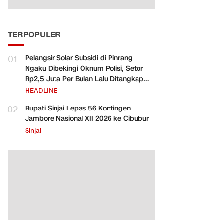
TERPOPULER
01
Pelangsir Solar Subsidi di Pinrang
Ngaku Dibekingi Oknum Polisi, Setor
Rp2,5 Juta Per Bulan Lalu Ditangkap
Saat Telat Bayar
HEADLINE
02
Bupati Sinjai Lepas 56 Kontingen
Jambore Nasional XII 2026 ke Cibubur
Sinjai