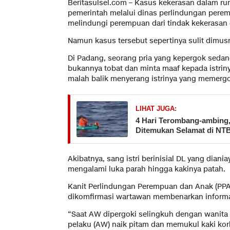
Beritasulsel.com – Kasus kekerasan dalam ru
pemerintah melalui dinas perlindungan pere
melindungi perempuan dari tindak kekerasan
Namun kasus tersebut sepertinya sulit dimus
Di Padang, seorang pria yang kepergok sedan
bukannya tobat dan minta maaf kepada istrin
malah balik menyerang istrinya yang memerg
LIHAT JUGA:
​4 Hari Terombang-ambing
Ditemukan Selamat di NTB
Akibatnya, sang istri berinisial DL yang dian
mengalami luka parah hingga kakinya patah.
Kanit Perlindungan Perempuan dan Anak (PPA
dikomfirmasi wartawan membenarkan informa
“Saat AW dipergoki selingkuh dengan wanita 
pelaku (AW) naik pitam dan memukul kaki kor