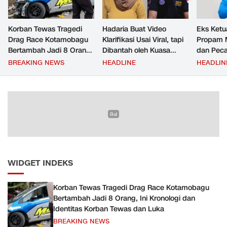
Korban Tewas Tragedi
Hadaria Buat Video
Eks Ketu
Drag Race Kotamobagu
Klarifikasi Usai Viral, tapi
Propam M
Bertambah Jadi 8 Orang,
Dibantah oleh Kuasa
dan Peca
Ini Kronologi dan Identitas
Hukumnya Sendiri:
Beking Pe
BREAKING NEWS
HEADLINE
HEADLIN
Korban Tewas dan Luka
Berikut Faktanya
Pinrang
WIDGET INDEKS
Korban Tewas Tragedi Drag Race Kotamobagu
Bertambah Jadi 8 Orang, Ini Kronologi dan
Identitas Korban Tewas dan Luka
BREAKING NEWS