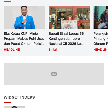
Eks Ketua KNPI Minta
Bupati Sinjai Lepas 56
Pelangsir
Propam Mabes Polri Usut
Kontingen Jambore
Pinrang 
dan Pecat Oknum Polisi
Nasional XII 2026 ke
Oknum Po
Beking Pelangsir Solar di
Cibubur
Rp2,5 Ju
HEADLINE
Sinjai
HEADLIN
Pinrang
Ditangka
Bayar
WIDGET INDEKS