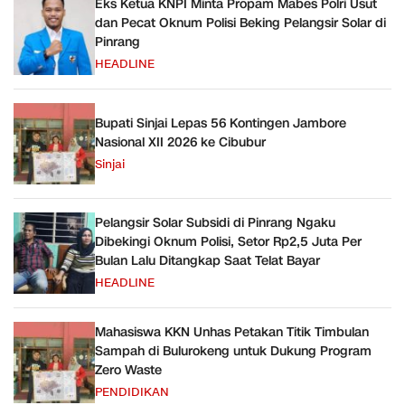
Eks Ketua KNPI Minta Propam Mabes Polri Usut
dan Pecat Oknum Polisi Beking Pelangsir Solar di
Pinrang
HEADLINE
Bupati Sinjai Lepas 56 Kontingen Jambore
Nasional XII 2026 ke Cibubur
Sinjai
Pelangsir Solar Subsidi di Pinrang Ngaku
Dibekingi Oknum Polisi, Setor Rp2,5 Juta Per
Bulan Lalu Ditangkap Saat Telat Bayar
HEADLINE
Mahasiswa KKN Unhas Petakan Titik Timbulan
Sampah di Bulurokeng untuk Dukung Program
Zero Waste
PENDIDIKAN