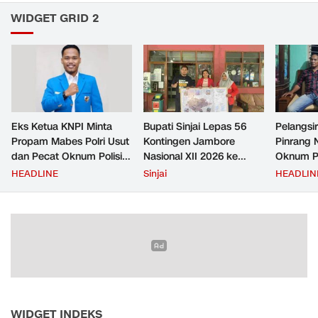
WIDGET GRID 2
Eks Ketua KNPI Minta
Bupati Sinjai Lepas 56
Pelangsir
Propam Mabes Polri Usut
Kontingen Jambore
Pinrang 
dan Pecat Oknum Polisi
Nasional XII 2026 ke
Oknum Po
Beking Pelangsir Solar di
Cibubur
Rp2,5 Ju
HEADLINE
Sinjai
HEADLIN
Pinrang
Ditangka
Bayar
WIDGET INDEKS