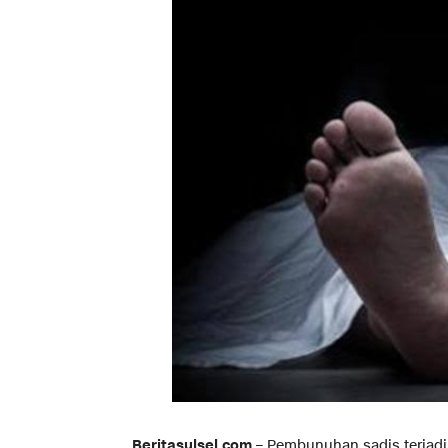
Beritasulsel.com
– Pembunuhan sadis terjadi