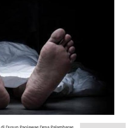
 di Dusun Paojawae Desa Palambarae,