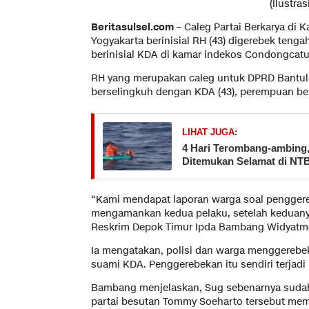
(Ilustrasi
Beritasulsel.com
– Caleg Partai Berkarya di 
Yogyakarta berinisial RH (43) digerebek ten
berinisial KDA di kamar indekos Condongcatu
RH yang merupakan caleg untuk DPRD Bantul 
berselingkuh dengan KDA (43), perempuan be
LIHAT JUGA:
​4 Hari Terombang-ambing
Ditemukan Selamat di NTB
“Kami mendapat laporan warga soal penggere
mengamankan kedua pelaku, setelah keduany
Reskrim Depok Timur Ipda Bambang Widyatm
Ia mengatakan, polisi dan warga menggereb
suami KDA. Penggerebekan itu sendiri terjadi p
Bambang menjelaskan, Sug sebenarnya sudah 
partai besutan Tommy Soeharto tersebut mem