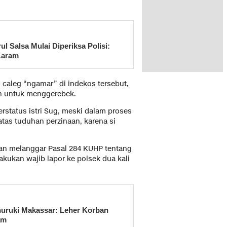
 Salsa Mulai Diperiksa Polisi:
Karam
i caleg “ngamar” di indekos tersebut,
an untuk menggerebek.
status istri Sug, meski dalam proses
atas tuduhan perzinaan, karena si
an melanggar Pasal 284 KUHP tentang
akukan wajib lapor ke polsek dua kali
nuruki Makassar: Leher Korban
am