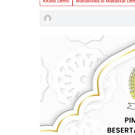
KKMB Demo
Mahasiswa di Makassar De