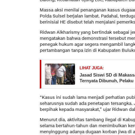
Massa aksi menilai penanganan kasus dugaan 
Polda Sulsel berjalan lambat. Padahal, terdu
berinisial HE disebut telah menjalani pemerik
Ridwan Alkharismy yang bertindak sebagai jen
mengatakan bahwa demonstrasi tersebut mer
penegak hukum agar segera mengambil langka
pertambangan tanpa izin di Kabupaten Bulu
LIHAT JUGA:
Jasad Siswi SD di Makas
Ternyata Dibunuh, Pelaku
“Kasus ini sudah lama menjadi perhatian publ
seharusnya sudah ada penetapan tersangka.
berpihak kepada masyarakat,” ujar Ridwan da
Menurut dia, aktivitas tambang ilegal di Ka
selama bertahun-tahun dan menimbulkan ker
menyinggung adanya dugaan korban jiwa di 