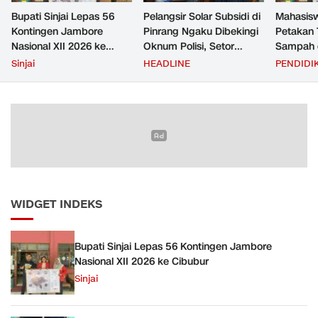
Bupati Sinjai Lepas 56
Pelangsir Solar Subsidi di
Mahasis
Kontingen Jambore
Pinrang Ngaku Dibekingi
Petakan 
Nasional XII 2026 ke
Oknum Polisi, Setor
Sampah d
Cibubur
Rp2,5 Juta Per Bulan Lalu
untuk D
Sinjai
HEADLINE
PENDIDI
Ditangkap Saat Telat
Zero Was
Bayar
WIDGET INDEKS
Bupati Sinjai Lepas 56 Kontingen Jambore
Nasional XII 2026 ke Cibubur
Sinjai