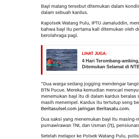
Bayi malang tersebut ditemukan dalam kondisi
dalam sebuah kardus.
Kapolsek Watang Pulu, IPTU Jamaluddin, mem
bahwa bayi itu pertama kali ditemukan oleh 
berolahraga pagi.
LIHAT JUGA:
​4 Hari Terombang-ambing
Ditemukan Selamat di NTB
“Dua warga sedang jogging mendengar tangis
BTN Pucue. Mereka kemudian mencari menyus
menemukan bayi itu di dalam kardus beralas s
masih menempel. Kardus itu tertutup seng be
Beritasulsel.com
jaringan
Beritasatu.com.
Dua saksi yang menemukan bayi itu masing-m
purnawirawan TNI, dan Usman (71), pensiuna
Setelah melapor ke Polsek Watang Pulu, poli