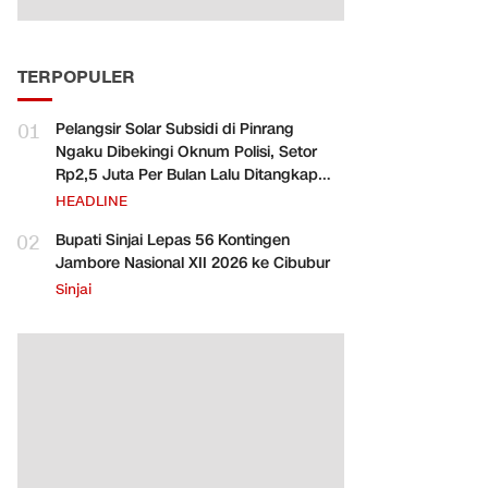
TERPOPULER
01
Pelangsir Solar Subsidi di Pinrang
Ngaku Dibekingi Oknum Polisi, Setor
Rp2,5 Juta Per Bulan Lalu Ditangkap
Saat Telat Bayar
HEADLINE
02
Bupati Sinjai Lepas 56 Kontingen
Jambore Nasional XII 2026 ke Cibubur
Sinjai