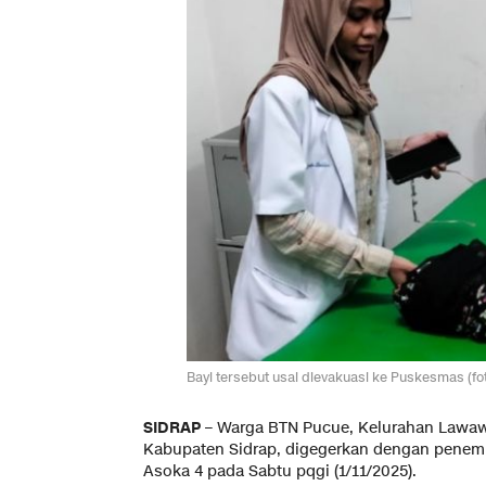
Bayi tersebut usai dievakuasi ke Puskesmas (fo
SIDRAP
– Warga BTN Pucue, Kelurahan Lawaw
Kabupaten Sidrap, digegerkan dengan penemua
Asoka 4 pada Sabtu pqgi (1/11/2025).