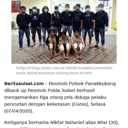
Ketiga terduga pelaku sesaat setelah menjalani perawatan
medis akibat tembakan melumpuhkan di betis
Beritasulsel.com
– Resmob Polsek Panakkukang
diback up Resmob Polda Sulsel berhasil
mengamankan tiga orang pria diduga pelaku
pencurian dengan kekerasan (Curas), Selasa
(07/04/2020).
Ketiganya bernama Nikfar Nataniel alias Ikfar (30),