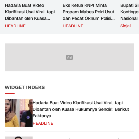
Hadaria Buat Video
Eks Ketua KNPI Minta
Bupati Si
Klarifikasi Usai Viral, tapi
Propam Mabes Polri Usut
Konting
Dibantah oleh Kuasa
dan Pecat Oknum Polisi
Nasional 
Hukumnya Sendiri:
Beking Pelangsir Solar di
Cibubur
HEADLINE
HEADLINE
Sinjai
Berikut Faktanya
Pinrang
WIDGET INDEKS
Hadaria Buat Video Klarifikasi Usai Viral, tapi
Dibantah oleh Kuasa Hukumnya Sendiri: Berikut
Faktanya
HEADLINE