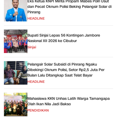
Eks Ketua KNPI Minta Propam Mabes Polri Usut
dan Pecat Oknum Polisi Beking Pelangsir Solar di
Pinrang
HEADLINE
Bupati Sinjai Lepas 56 Kontingen Jambore
Nasional XII 2026 ke Cibubur
Sinjai
Pelangsir Solar Subsidi di Pinrang Ngaku
Dibekingi Oknum Polisi, Setor Rp2,5 Juta Per
Bulan Lalu Ditangkap Saat Telat Bayar
HEADLINE
Mahasiswa KKN Unhas Latih Warga Tamangapa
Olah Ikan Nila Jadi Bakso
PENDIDIKAN