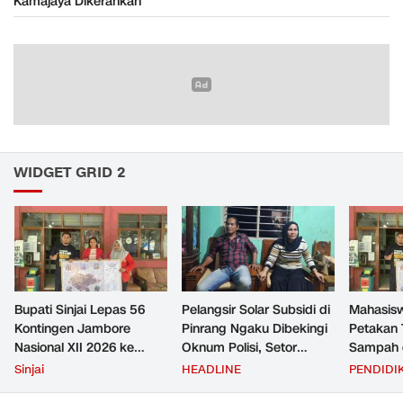
Kamajaya Dikerahkan
WIDGET GRID 2
Bupati Sinjai Lepas 56
Pelangsir Solar Subsidi di
Mahasis
Kontingen Jambore
Pinrang Ngaku Dibekingi
Petakan 
Nasional XII 2026 ke
Oknum Polisi, Setor
Sampah d
Cibubur
Rp2,5 Juta Per Bulan Lalu
untuk D
Sinjai
HEADLINE
PENDIDI
Ditangkap Saat Telat
Zero Was