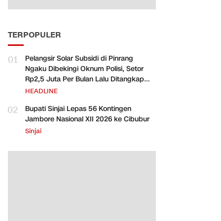
TERPOPULER
01
Pelangsir Solar Subsidi di Pinrang
Ngaku Dibekingi Oknum Polisi, Setor
Rp2,5 Juta Per Bulan Lalu Ditangkap
Saat Telat Bayar
HEADLINE
02
Bupati Sinjai Lepas 56 Kontingen
Jambore Nasional XII 2026 ke Cibubur
Sinjai