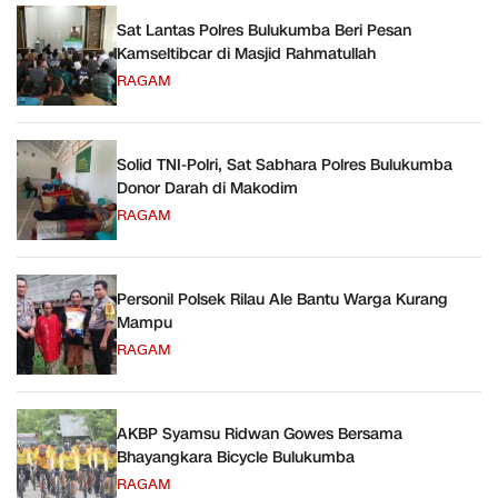
Sat Lantas Polres Bulukumba Beri Pesan
Kamseltibcar di Masjid Rahmatullah
RAGAM
Solid TNI-Polri, Sat Sabhara Polres Bulukumba
Donor Darah di Makodim
RAGAM
Personil Polsek Rilau Ale Bantu Warga Kurang
Mampu
RAGAM
AKBP Syamsu Ridwan Gowes Bersama
Bhayangkara Bicycle Bulukumba
RAGAM