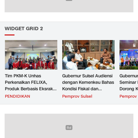
WIDGET GRID 2
Tim PKM-K Unhas
Gubernur Sulsel Audiensi
Gubernur
Perkenalkan FELIXA,
dengan Kemenkeu Bahas
Seminar 
Produk Berbasis Eksrak
Kondisi Fiskal dan
Dorong K
Buah Pare untuk
Transfer Keuangan
Beri Man
PENDIDIKAN
Pemprov Sulsel
Pemprov 
Pengendalian Reproduksi
Daerah
Masyara
Kucing