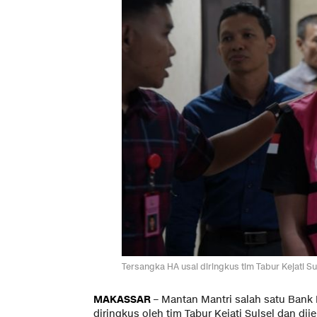
Tersangka HA usai diringkus tim Tabur Kejati Suls
MAKASSAR
– Mantan Mantri salah satu Ban
diringkus oleh tim Tabur Kejati Sulsel dan di