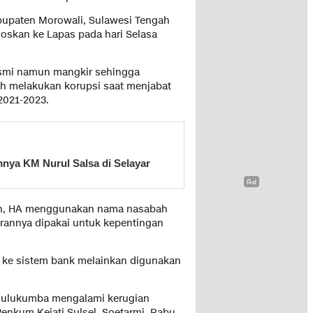
Kabupaten Morowali, Sulawesi Tengah
ebloskan ke Lapas pada hari Selasa
 resmi namun mangkir sehingga
ah melakukan korupsi saat menjabat
2021-2023.
nya KM Nurul Salsa di Selayar
lah, HA menggunakan nama nasabah
rannya dipakai untuk kepentingan
an ke sistem bank melainkan digunakan
 Bulukumba mengalami kerugian
 Penkum Kejati Sulsel, Soetarmi, Rabu