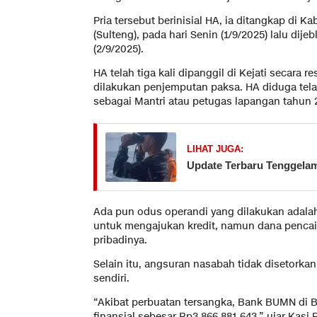
Pria tersebut berinisial HA, ia ditangkap di 
(Sulteng), pada hari Senin (1/9/2025) lalu dij
(2/9/2025).
HA telah tiga kali dipanggil di Kejati secara
dilakukan penjemputan paksa. HA diduga tel
sebagai Mantri atau petugas lapangan tahun 
LIHAT JUGA:
Update Terbaru Tenggelam
Ada pun odus operandi yang dilakukan ada
untuk mengajukan kredit, namun dana pencai
pribadinya.
Selain itu, angsuran nasabah tidak disetork
sendiri.
“Akibat perbuatan tersangka, Bank BUMN di
finansial sebesar Rp3.866.881.643,” ujar Kasi