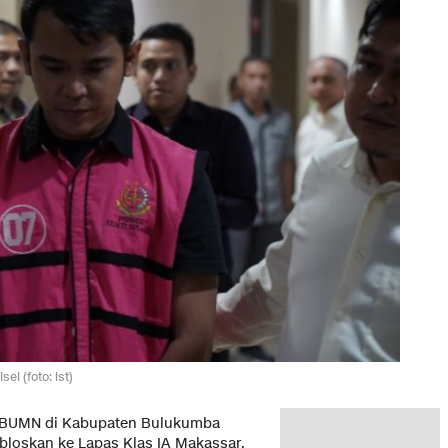
el (foto: ist)
k BUMN di Kabupaten Bulukumba
jebloskan ke Lapas Klas IA Makassar.