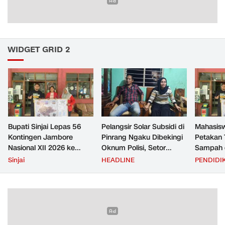
WIDGET GRID 2
Bupati Sinjai Lepas 56
Pelangsir Solar Subsidi di
Mahasis
Kontingen Jambore
Pinrang Ngaku Dibekingi
Petakan 
Nasional XII 2026 ke
Oknum Polisi, Setor
Sampah d
Cibubur
Rp2,5 Juta Per Bulan Lalu
untuk D
Sinjai
HEADLINE
PENDIDI
Ditangkap Saat Telat
Zero Was
Bayar