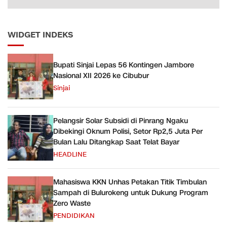
WIDGET INDEKS
Bupati Sinjai Lepas 56 Kontingen Jambore
Nasional XII 2026 ke Cibubur
Sinjai
Pelangsir Solar Subsidi di Pinrang Ngaku
Dibekingi Oknum Polisi, Setor Rp2,5 Juta Per
Bulan Lalu Ditangkap Saat Telat Bayar
HEADLINE
Mahasiswa KKN Unhas Petakan Titik Timbulan
Sampah di Bulurokeng untuk Dukung Program
Zero Waste
PENDIDIKAN