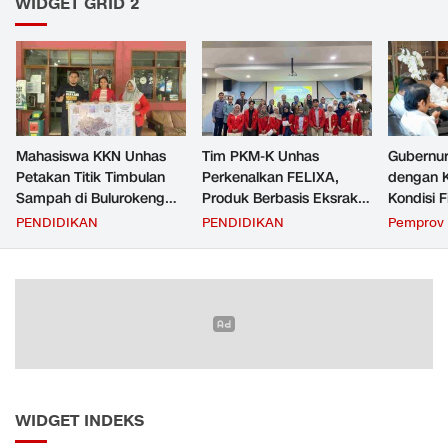
WIDGET GRID 2
Mahasiswa KKN Unhas
Tim PKM-K Unhas
Gubernur
Petakan Titik Timbulan
Perkenalkan FELIXA,
dengan 
Sampah di Bulurokeng
Produk Berbasis Eksrak
Kondisi F
untuk Dukung Program
Buah Pare untuk
Transfer
PENDIDIKAN
PENDIDIKAN
Pemprov 
Zero Waste
Pengendalian Reproduksi
Daerah
Kucing
WIDGET INDEKS