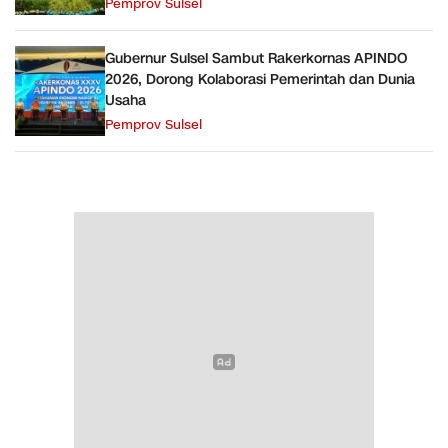
Pemprov Sulsel
Gubernur Sulsel Sambut Rakerkornas APINDO
2026, Dorong Kolaborasi Pemerintah dan Dunia
Usaha
Pemprov Sulsel