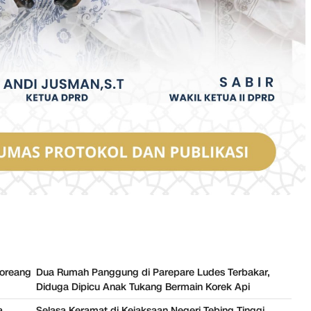
Soreang
Dua Rumah Panggung di Parepare Ludes Terbakar,
Diduga Dipicu Anak Tukang Bermain Korek Api
a
Selasa Keramat di Kejaksaan Negeri Tebing Tinggi,