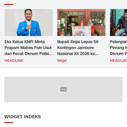
Eks Ketua KNPI Minta
Bupati Sinjai Lepas 56
Pelangsir
Propam Mabes Polri Usut
Kontingen Jambore
Pinrang 
dan Pecat Oknum Polisi
Nasional XII 2026 ke
Oknum Po
Beking Pelangsir Solar di
Cibubur
Rp2,5 Ju
HEADLINE
Sinjai
HEADLIN
Pinrang
Ditangka
Bayar
WIDGET INDEKS