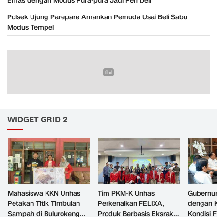
Emas dengan Modus Pura-pura Jadi Pembeli
Polsek Ujung Parepare Amankan Pemuda Usai Beli Sabu
Modus Tempel
WIDGET GRID 2
Mahasiswa KKN Unhas
Tim PKM-K Unhas
Gubernur
Petakan Titik Timbulan
Perkenalkan FELIXA,
dengan 
Sampah di Bulurokeng
Produk Berbasis Eksrak
Kondisi F