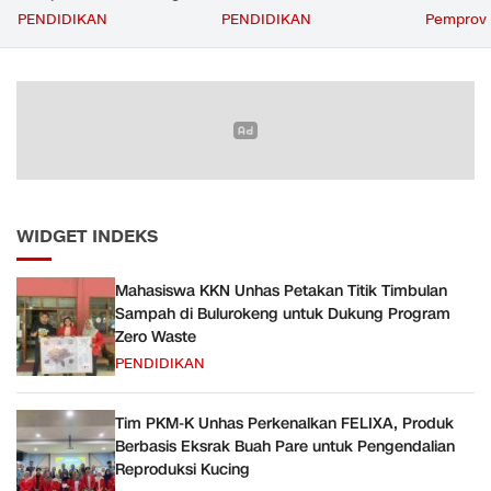
untuk Dukung Program
Buah Pare untuk
Transfer
PENDIDIKAN
PENDIDIKAN
Pemprov 
Zero Waste
Pengendalian Reproduksi
Daerah
Kucing
WIDGET INDEKS
Mahasiswa KKN Unhas Petakan Titik Timbulan
Sampah di Bulurokeng untuk Dukung Program
Zero Waste
PENDIDIKAN
Tim PKM-K Unhas Perkenalkan FELIXA, Produk
Berbasis Eksrak Buah Pare untuk Pengendalian
Reproduksi Kucing