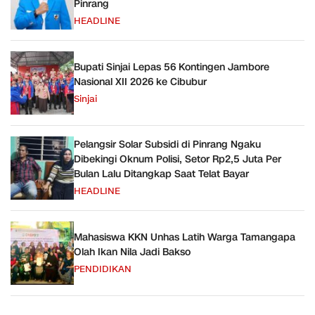
Pinrang
HEADLINE
Bupati Sinjai Lepas 56 Kontingen Jambore
Nasional XII 2026 ke Cibubur
Sinjai
Pelangsir Solar Subsidi di Pinrang Ngaku
Dibekingi Oknum Polisi, Setor Rp2,5 Juta Per
Bulan Lalu Ditangkap Saat Telat Bayar
HEADLINE
Mahasiswa KKN Unhas Latih Warga Tamangapa
Olah Ikan Nila Jadi Bakso
PENDIDIKAN