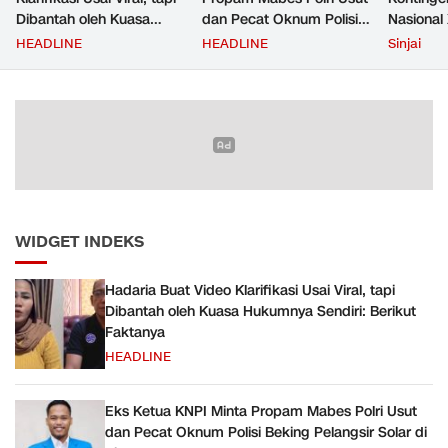
Dibantah oleh Kuasa
dan Pecat Oknum Polisi
Nasional 
Hukumnya Sendiri:
Beking Pelangsir Solar di
Cibubur
HEADLINE
HEADLINE
Sinjai
Berikut Faktanya
Pinrang
WIDGET INDEKS
Hadaria Buat Video Klarifikasi Usai Viral, tapi
Dibantah oleh Kuasa Hukumnya Sendiri: Berikut
Faktanya
HEADLINE
Eks Ketua KNPI Minta Propam Mabes Polri Usut
dan Pecat Oknum Polisi Beking Pelangsir Solar di