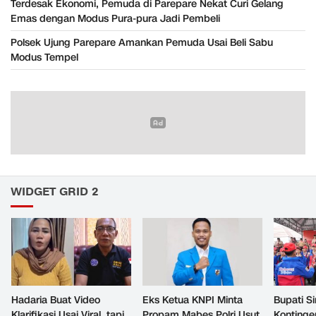
Terdesak Ekonomi, Pemuda di Parepare Nekat Curi Gelang
Emas dengan Modus Pura-pura Jadi Pembeli
Polsek Ujung Parepare Amankan Pemuda Usai Beli Sabu
Modus Tempel
WIDGET GRID 2
Hadaria Buat Video
Eks Ketua KNPI Minta
Bupati Si
Klarifikasi Usai Viral, tapi
Propam Mabes Polri Usut
Konting