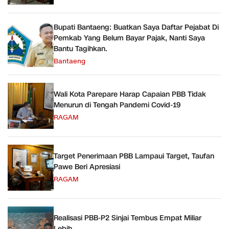
Bupati Bantaeng: Buatkan Saya Daftar Pejabat Di
Pemkab Yang Belum Bayar Pajak, Nanti Saya
Bantu Tagihkan.
Bantaeng
Wali Kota Parepare Harap Capaian PBB Tidak
Menurun di Tengah Pandemi Covid-19
RAGAM
Target Penerimaan PBB Lampaui Target, Taufan
Pawe Beri Apresiasi
RAGAM
Realisasi PBB-P2 Sinjai Tembus Empat Miliar
Lebih