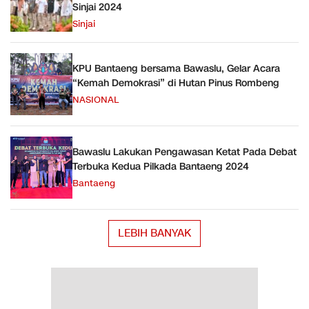
Sinjai 2024
Sinjai
KPU Bantaeng bersama Bawaslu, Gelar Acara
“Kemah Demokrasi” di Hutan Pinus Rombeng
NASIONAL
Bawaslu Lakukan Pengawasan Ketat Pada Debat
Terbuka Kedua Pilkada Bantaeng 2024
Bantaeng
LEBIH BANYAK