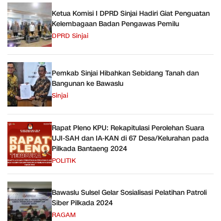
Ketua Komisi I DPRD Sinjai Hadiri Giat Penguatan
Kelembagaan Badan Pengawas Pemilu
DPRD Sinjai
Pemkab Sinjai Hibahkan Sebidang Tanah dan
Bangunan ke Bawaslu
Sinjai
Rapat Pleno KPU: Rekapitulasi Perolehan Suara
UJI-SAH dan IA-KAN di 67 Desa/Kelurahan pada
Pilkada Bantaeng 2024
POLITIK
Bawaslu Sulsel Gelar Sosialisasi Pelatihan Patroli
Siber Pilkada 2024
RAGAM