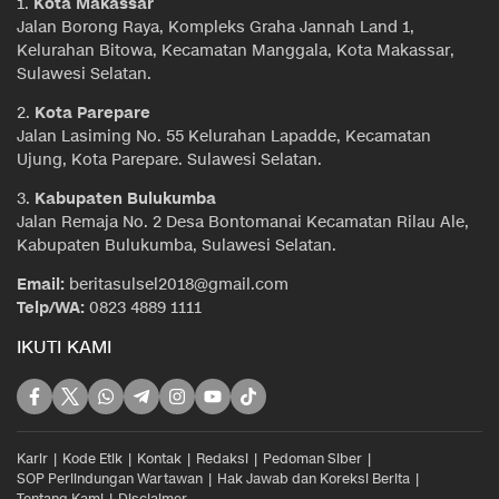
1.
Kota Makassar
Jalan Borong Raya, Kompleks Graha Jannah Land 1,
Kelurahan Bitowa, Kecamatan Manggala, Kota Makassar,
Sulawesi Selatan.
2.
Kota Parepare
Jalan Lasiming No. 55 Kelurahan Lapadde, Kecamatan
Ujung, Kota Parepare. Sulawesi Selatan.
3.
Kabupaten Bulukumba
Jalan Remaja No. 2 Desa Bontomanai Kecamatan Rilau Ale,
Kabupaten Bulukumba, Sulawesi Selatan.
Email:
beritasulsel2018@gmail.com
Telp/WA:
0823 4889 1111
IKUTI KAMI
Karir
Kode Etik
Kontak
Redaksi
Pedoman Siber
SOP Perlindungan Wartawan
Hak Jawab dan Koreksi Berita
Tentang Kami
Disclaimer