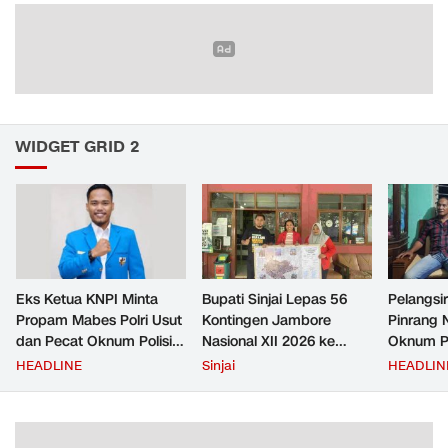
WIDGET GRID 2
Eks Ketua KNPI Minta
Bupati Sinjai Lepas 56
Pelangsir
Propam Mabes Polri Usut
Kontingen Jambore
Pinrang 
dan Pecat Oknum Polisi
Nasional XII 2026 ke
Oknum Po
Beking Pelangsir Solar di
Cibubur
Rp2,5 Ju
HEADLINE
Sinjai
HEADLIN
Pinrang
Ditangka
Bayar