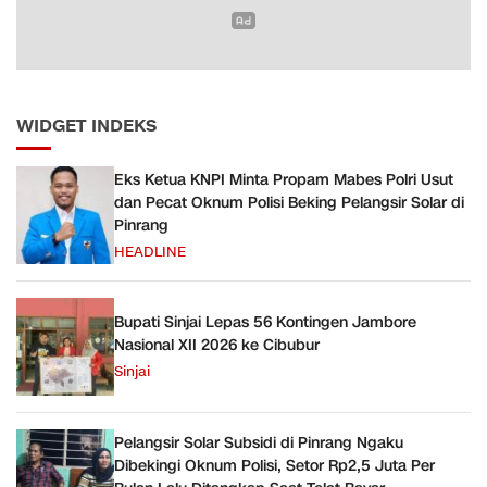
WIDGET INDEKS
Eks Ketua KNPI Minta Propam Mabes Polri Usut
dan Pecat Oknum Polisi Beking Pelangsir Solar di
Pinrang
HEADLINE
Bupati Sinjai Lepas 56 Kontingen Jambore
Nasional XII 2026 ke Cibubur
Sinjai
Pelangsir Solar Subsidi di Pinrang Ngaku
Dibekingi Oknum Polisi, Setor Rp2,5 Juta Per