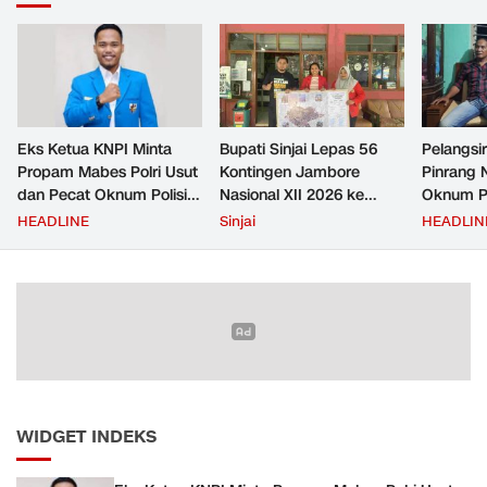
Eks Ketua KNPI Minta
Bupati Sinjai Lepas 56
Pelangsir
Propam Mabes Polri Usut
Kontingen Jambore
Pinrang 
dan Pecat Oknum Polisi
Nasional XII 2026 ke
Oknum Po
Beking Pelangsir Solar di
Cibubur
Rp2,5 Ju
HEADLINE
Sinjai
HEADLIN
Pinrang
Ditangka
Bayar
WIDGET INDEKS