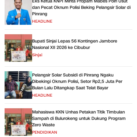
Eks Ketua KNPI Minta Propam Mabes Polri Usut
dan Pecat Oknum Polisi Beking Pelangsir Solar di
Pinrang
HEADLINE
Bupati Sinjai Lepas 56 Kontingen Jambore
Nasional XII 2026 ke Cibubur
Sinjai
Pelangsir Solar Subsidi di Pinrang Ngaku
Dibekingi Oknum Polisi, Setor Rp2,5 Juta Per
Bulan Lalu Ditangkap Saat Telat Bayar
HEADLINE
Mahasiswa KKN Unhas Petakan Titik Timbulan
Sampah di Bulurokeng untuk Dukung Program
Zero Waste
PENDIDIKAN