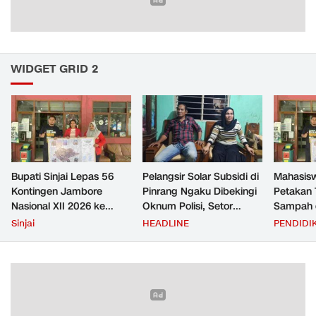
WIDGET GRID 2
Bupati Sinjai Lepas 56
Pelangsir Solar Subsidi di
Mahasis
Kontingen Jambore
Pinrang Ngaku Dibekingi
Petakan 
Nasional XII 2026 ke
Oknum Polisi, Setor
Sampah d
Cibubur
Rp2,5 Juta Per Bulan Lalu
untuk D
Sinjai
HEADLINE
PENDIDI
Ditangkap Saat Telat
Zero Was
Bayar