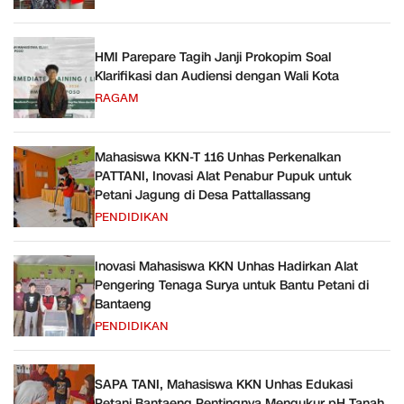
HMI Parepare Tagih Janji Prokopim Soal
Klarifikasi dan Audiensi dengan Wali Kota
RAGAM
Mahasiswa KKN-T 116 Unhas Perkenalkan
PATTANI, Inovasi Alat Penabur Pupuk untuk
Petani Jagung di Desa Pattallassang
PENDIDIKAN
Inovasi Mahasiswa KKN Unhas Hadirkan Alat
Pengering Tenaga Surya untuk Bantu Petani di
Bantaeng
PENDIDIKAN
SAPA TANI, Mahasiswa KKN Unhas Edukasi
Petani Bantaeng Pentingnya Mengukur pH Tanah