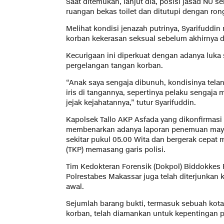
Saat ditemukan, lanjut dia, posisi jasad NU 
ruangan bekas toilet dan ditutupi dengan rong
Melihat kondisi jenazah putrinya, Syarifudd
korban kekerasan seksual sebelum akhirnya d
Kecurigaan ini diperkuat dengan adanya luka 
pergelangan tangan korban.
“Anak saya sengaja dibunuh, kondisinya telan
iris di tangannya, sepertinya pelaku sengaja
jejak kejahatannya,” tutur Syarifuddin.
Kapolsek Tallo AKP Asfada yang dikonfirmasi
membenarkan adanya laporan penemuan maya
sekitar pukul 05.00 Wita dan bergerak cepat
(TKP) memasang garis polisi.
Tim Kedokteran Forensik (Dokpol) Biddokkes 
Polrestabes Makassar juga telah diterjunkan 
awal.
Sejumlah barang bukti, termasuk sebuah kotak
korban, telah diamankan untuk kepentingan p