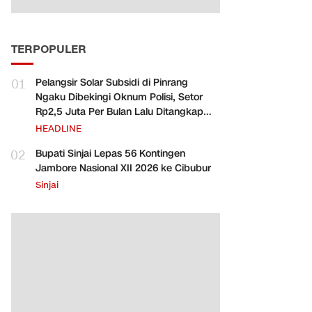
TERPOPULER
01
Pelangsir Solar Subsidi di Pinrang
Ngaku Dibekingi Oknum Polisi, Setor
Rp2,5 Juta Per Bulan Lalu Ditangkap
Saat Telat Bayar
HEADLINE
02
Bupati Sinjai Lepas 56 Kontingen
Jambore Nasional XII 2026 ke Cibubur
Sinjai