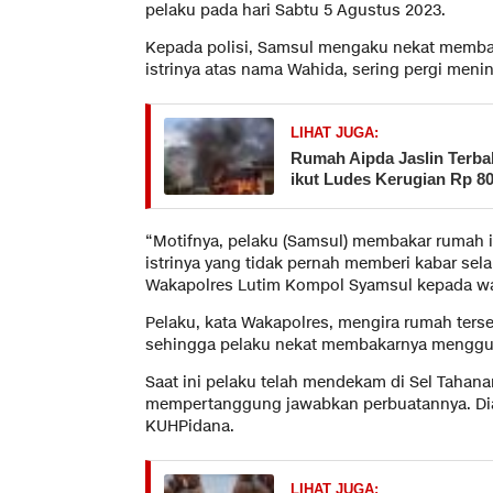
pelaku pada hari Sabtu 5 Agustus 2023.
Kepada polisi, Samsul mengaku nekat membak
istrinya atas nama Wahida, sering pergi meni
LIHAT JUGA:
Rumah Aipda Jaslin Terba
ikut Ludes Kerugian Rp 80
“Motifnya, pelaku (Samsul) membakar rumah ip
istrinya yang tidak pernah memberi kabar sel
Wakapolres Lutim Kompol Syamsul kepada war
Pelaku, kata Wakapolres, mengira rumah terseb
sehingga pelaku nekat membakarnya menggunak
Saat ini pelaku telah mendekam di Sel Tahana
mempertanggung jawabkan perbuatannya. Dia d
KUHPidana.
LIHAT JUGA: