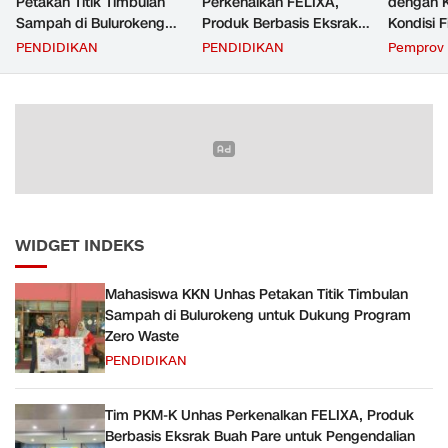
Petakan Titik Timbulan
Perkenalkan FELIXA,
dengan 
Sampah di Bulurokeng
Produk Berbasis Eksrak
Kondisi F
untuk Dukung Program
Buah Pare untuk
Transfer
PENDIDIKAN
PENDIDIKAN
Pemprov 
Zero Waste
Pengendalian Reproduksi
Daerah
Kucing
WIDGET INDEKS
Mahasiswa KKN Unhas Petakan Titik Timbulan
Sampah di Bulurokeng untuk Dukung Program
Zero Waste
PENDIDIKAN
Tim PKM-K Unhas Perkenalkan FELIXA, Produk
Berbasis Eksrak Buah Pare untuk Pengendalian